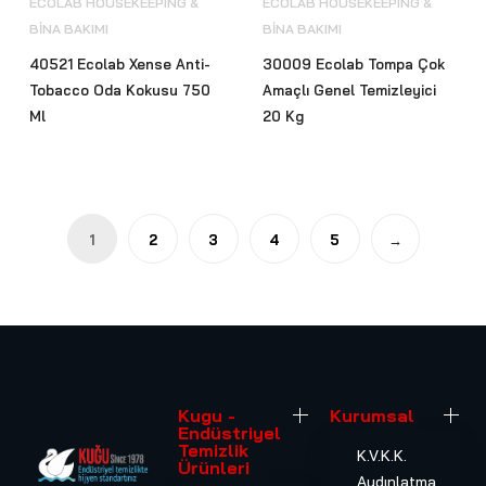
ECOLAB HOUSEKEEPING &
ECOLAB HOUSEKEEPING &
BİNA BAKIMI
BİNA BAKIMI
40521 Ecolab Xense Anti-
30009 Ecolab Tompa Çok
Tobacco Oda Kokusu 750
Amaçlı Genel Temizleyici
Ml
20 Kg
1
2
3
4
5
→
Kugu -
Kurumsal
Endüstriyel
Temizlik
K.V.K.K.
Ürünleri
Aydınlatma