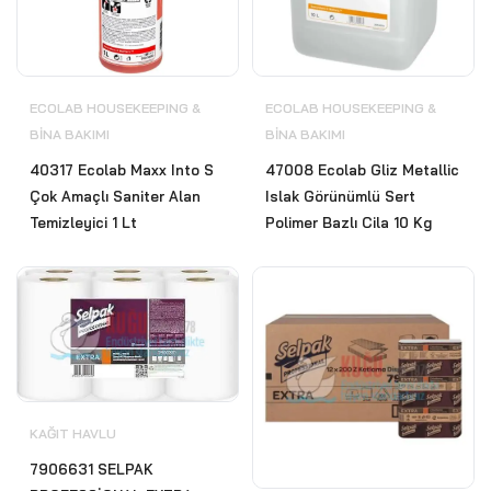
ECOLAB HOUSEKEEPING &
ECOLAB HOUSEKEEPING &
BİNA BAKIMI
BİNA BAKIMI
40317 Ecolab Maxx Into S
47008 Ecolab Gliz Metallic
Çok Amaçlı Saniter Alan
Islak Görünümlü Sert
Temizleyici 1 Lt
Polimer Bazlı Cila 10 Kg
KAĞIT HAVLU
7906631 SELPAK