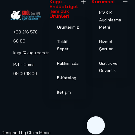
Kugu -
Kurumsal
Endüstriyel
Temizlik
K.V.K.K.
Ürünleri
Aydınlatma
Ürünlerimiz
Metni
+90 216 576
66 89
Teklif
Hizmet
Sepeti
Şartları
kugu@kugu.com.tr
Hakkımızda
Gizlilik ve
Pzt - Cuma
Güvenlik
09.00-18.00
E-Katalog
İletişim
Designed by
Claim Media