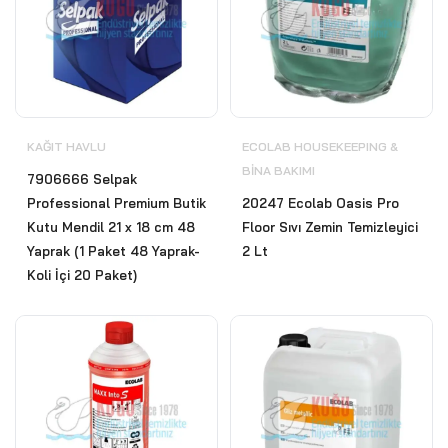
KAĞIT HAVLU
ECOLAB HOUSEKEEPING &
BİNA BAKIMI
7906666 Selpak
Professional Premium Butik
20247 Ecolab Oasis Pro
Kutu Mendil 21 x 18 cm 48
Floor Sıvı Zemin Temizleyici
Yaprak (1 Paket 48 Yaprak-
2 Lt
Koli İçi 20 Paket)