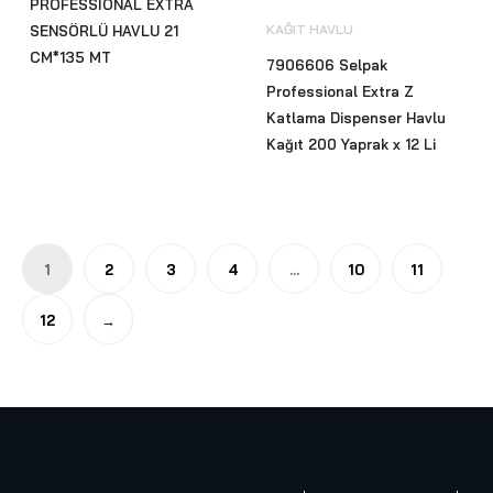
PROFESSİONAL EXTRA
KAĞIT HAVLU
SENSÖRLÜ HAVLU 21
CM*135 MT
7906606 Selpak
Professional Extra Z
Katlama Dispenser Havlu
Kağıt 200 Yaprak x 12 Li
1
2
3
4
…
10
11
12
→