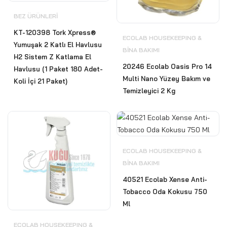
BEZ ÜRÜNLERI
KT-120398 Tork Xpress®
ECOLAB HOUSEKEEPING &
Yumuşak 2 Katlı El Havlusu
BİNA BAKIMI
H2 Sistem Z Katlama El
20246 Ecolab Oasis Pro 14
Havlusu (1 Paket 180 Adet-
Multi Nano Yüzey Bakım ve
Koli İçi 21 Paket)
Temizleyici 2 Kg
ECOLAB HOUSEKEEPING &
BİNA BAKIMI
40521 Ecolab Xense Anti-
Tobacco Oda Kokusu 750
Ml
ECOLAB HOUSEKEEPING &