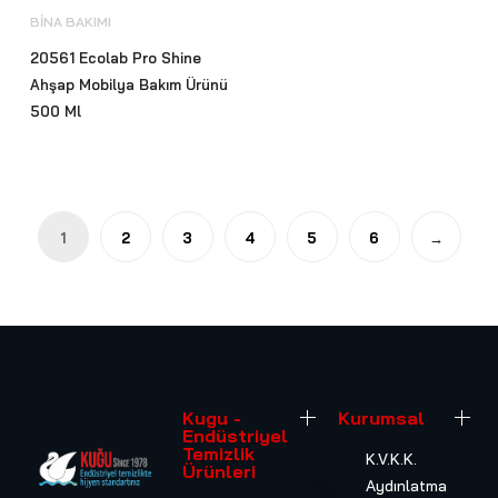
BİNA BAKIMI
20561 Ecolab Pro Shine
Ahşap Mobilya Bakım Ürünü
500 Ml
1
2
3
4
5
6
→
Kugu -
Kurumsal
Endüstriyel
Temizlik
K.V.K.K.
Ürünleri
Aydınlatma