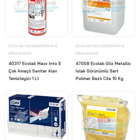
ECOLAB HOUSEKEEPING &
ECOLAB HOUSEKEEPING &
BİNA BAKIMI
BİNA BAKIMI
40317 Ecolab Maxx Into S
47008 Ecolab Gliz Metallic
Çok Amaçlı Saniter Alan
Islak Görünümlü Sert
Temizleyici 1 Lt
Polimer Bazlı Cila 10 Kg