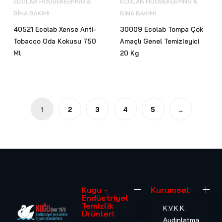
ECOLAB HOUSEKEEPING &
ECOLAB HOUSEKEEPING &
BİNA BAKIMI
BİNA BAKIMI
40521 Ecolab Xense Anti-
30009 Ecolab Tompa Çok
Tobacco Oda Kokusu 750
Amaçlı Genel Temizleyici
Ml
20 Kg
1
2
3
4
5
→
Kugu -
Kurumsal
Endüstriyel
Temizlik
K.V.K.K.
Ürünleri
Aydınlatma