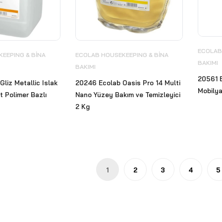
ECOLAB
EEPING & BİNA
ECOLAB HOUSEKEEPING & BİNA
BAKIMI
BAKIMI
20561 
liz Metallic Islak
20246 Ecolab Oasis Pro 14 Multi
Mobily
 Polimer Bazlı
Nano Yüzey Bakım ve Temizleyici
2 Kg
1
2
3
4
5