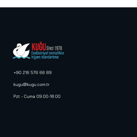
Sistemleri
(24)
Küllükler
(5)
Maratem
(47)
Medikal Ürünler
(2)
Metal Aparatlar
(31)
NESTLÉ® PROFESSIONAL
(2)
Otel ve Restaurant
+90 216 576 66 89
Ekipmanları
(57)
Plastik Aparatlar
(117)
kugu@kugu.com.tr
Portmantolar ve Askılıklar
(9)
Pzt - Cuma 09.00-18.00
Pulex
(37)
Sarf Malzemeler
(128)
Selin Hijyen Ürünleri
(9)
Selpak Professional
(25)