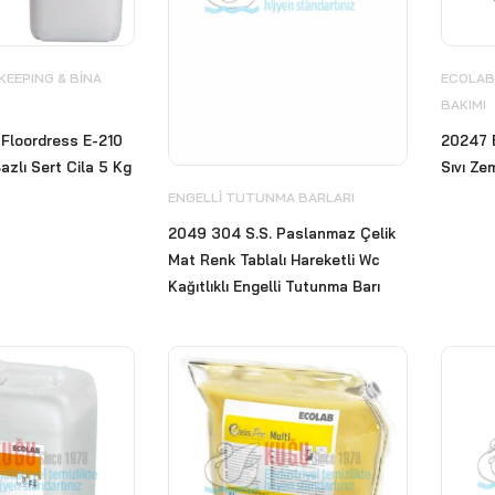
EEPING & BİNA
ECOLAB
BAKIMI
Floordress E-210
20247 E
azlı Sert Cila 5 Kg
Sıvı Ze
ENGELLI TUTUNMA BARLARI
2049 304 S.S. Paslanmaz Çelik
Mat Renk Tablalı Hareketli Wc
Kağıtlıklı Engelli Tutunma Barı