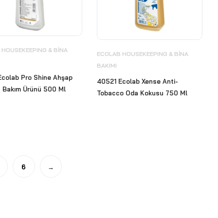
 HOUSEKEEPING & BİNA
ECOLAB HOUSEKEEPING & BİNA
BAKIMI
Ecolab Pro Shine Ahşap
40521 Ecolab Xense Anti-
a Bakım Ürünü 500 Ml
Tobacco Oda Kokusu 750 Ml
6
→