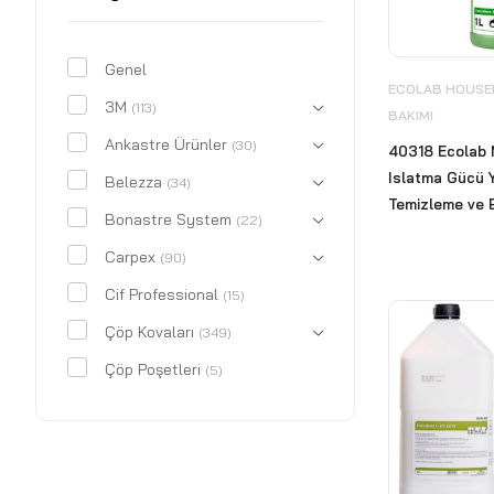
Genel
ECOLAB HOUSEK
3M
(113)
BAKIMI
Ankastre Ürünler
(30)
40318 Ecolab 
Islatma Gücü 
Belezza
(34)
Temizleme ve B
Bonastre System
(22)
Carpex
(90)
Cif Professional
(15)
Çöp Kovaları
(349)
Çöp Poşetleri
(5)
CWS
(18)
Deri Kaplı Ürünler
(29)
Dezenfektan Hijyen Standı
(12)