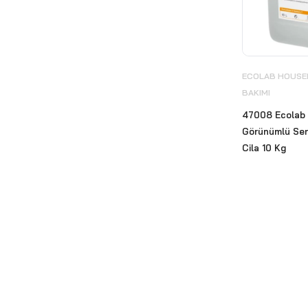
Ürünleri
(30)
El Kurutma Cihazları
(34)
Engelli Tutunma Barları
(12)
ECOLAB HOUSEK
Eyüp Sabri Tuncer
(1)
BAKIMI
EZshine Elmas Pedleri
(4)
47008 Ecolab G
Fantom Profesyonel
(12)
Görünümlü Sert
Focus
Cila 10 Kg
(74)
Fotoselli Batarya
(11)
Geri Dönüşüm Sıfır Atık Çöp
Kovası
(98)
Güzel Kokular ve Koku
Makineleri
(48)
Islak Hacim Ekipmanları
(71)
Kombine Kağıt Havlu