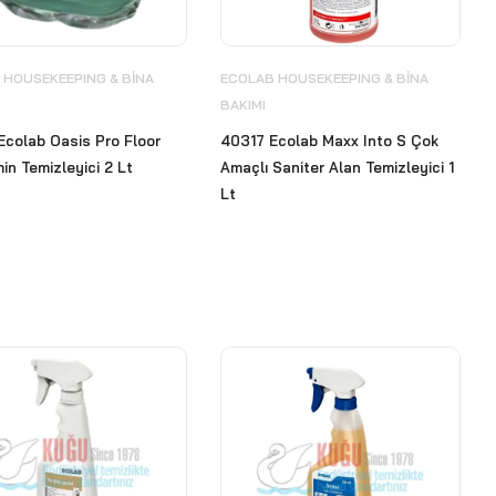
 HOUSEKEEPING & BİNA
ECOLAB HOUSEKEEPING & BİNA
BAKIMI
colab Oasis Pro Floor
40317 Ecolab Maxx Into S Çok
min Temizleyici 2 Lt
Amaçlı Saniter Alan Temizleyici 1
Lt