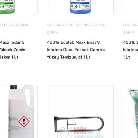
EEPING & BİNA
ECOLAB HOUSEKEEPING & BİNA
ECOLAB
BAKIMI
BAKIMI
Maxx Indur S
40319 Ecolab Maxx Brial S
40316 
Yüksek Zemin
Islatma Gücü Yüksek Cam ve
Islatma
akım 1 Lt
Yüzey Temizleyici 1 Lt
1 Lt