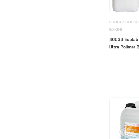
Diversey
(412)
Ecolab
(240)
ECOLAB HOUSEK
BAKIMI
ECOLAB HOUSEKEEPING
& BİNA BAKIMI
(53)
40033 Ecolab 
Ultra Polimer B
ECOLAB KİŞİSEL VE EL
HİJYEN ÜRÜNLERİ
(20)
Ecolab Mutfak Hijyeni
(64)
ECOLAB ÖZEL ÜRÜNLER
(9)
ECOLAB TEKSTİL HİJYENİ
(45)
Ekipmanlar
(45)
TopClin
(17)
Ekokim Hijyen ve Temizlik