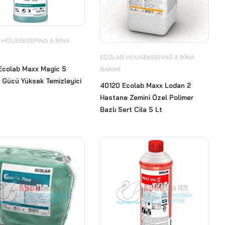
 HOUSEKEEPING & BİNA
ECOLAB HOUSEKEEPING & BİNA
Ecolab Maxx Magic S
BAKIMI
 Gücü Yüksek Temizleyici
40120 Ecolab Maxx Lodan 2
Hastane Zemini Özel Polimer
Bazlı Sert Cila 5 Lt