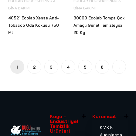
ECOLAB HOUSEKEEPING &
ECOLAB HOUSEKEEPING &
BİNA BAKIMI
BİNA BAKIMI
40521 Ecolab Xense Anti-
30009 Ecolab Tompa Çok
Tobacco Oda Kokusu 750
Amaçlı Genel Temizleyici
Ml
20 Kg
1
2
3
4
5
6
→
Kugu -
Kurumsal
Endüstriyel
Temizlik
K.V.K.K.
Ürünleri
Aydınlatma