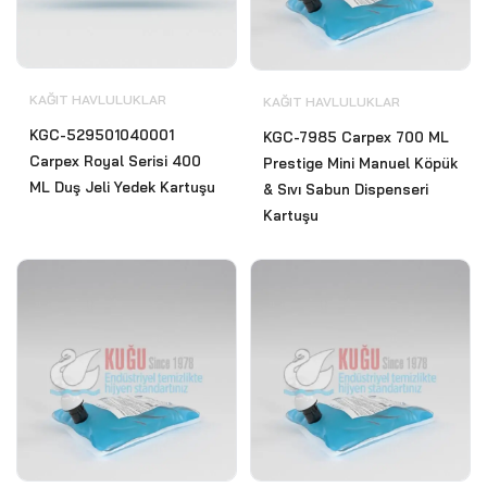
KAĞIT HAVLULUKLAR
KAĞIT HAVLULUKLAR
KGC-529501040001
KGC-7985 Carpex 700 ML
Carpex Royal Serisi 400
Prestige Mini Manuel Köpük
ML Duş Jeli Yedek Kartuşu
& Sıvı Sabun Dispenseri
Kartuşu