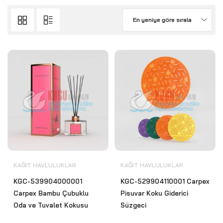
En yeniye göre sırala
KAĞIT HAVLULUKLAR
KAĞIT HAVLULUKLAR
KGC-539904000001
KGC-529904110001 Carpex
Carpex Bambu Çubuklu
Pisuvar Koku Giderici
Oda ve Tuvalet Kokusu
Süzgeci