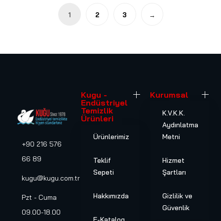
1
2
3
→
Kugu -
Kurumsal
Endüstriyel
Temizlik
K.V.K.K.
Ürünleri
Aydınlatma
Ürünlerimiz
Metni
+90 216 576
66 89
Teklif
Hizmet
Sepeti
Şartları
kugu@kugu.com.tr
Hakkımızda
Gizlilik ve
Pzt - Cuma
Güvenlik
09.00-18.00
E-Katalog